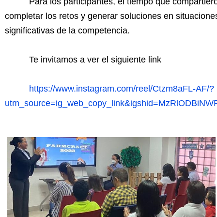
Para los participantes, el tiempo que compartie
completar los retos y generar soluciones en situacion
significativas de la competencia.
Te invitamos a ver el siguiente link
https://www.instagram.com/reel/Ctzm8aFL-AF/?
utm_source=ig_web_copy_link&igshid=MzRlODBiNW